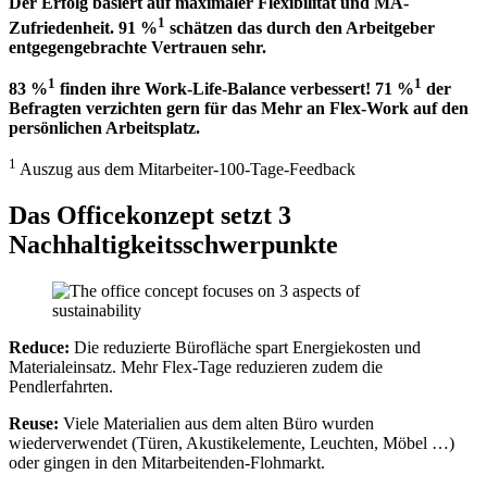
Der Erfolg basiert auf maximaler Flexibilität und MA-
1
Zufriedenheit. 91 %
schätzen das durch den Arbeitgeber
entgegengebrachte Vertrauen sehr.
1
1
83 %
finden ihre Work-Life-Balance verbessert! 71 %
der
Befragten verzichten gern für das Mehr an Flex-Work auf den
persönlichen Arbeitsplatz.
1
Auszug aus dem Mitarbeiter-100-Tage-Feedback
Das Officekonzept setzt 3
Nachhaltigkeits­schwerpunkte
Reduce:
Die reduzierte Bürofläche spart Energiekosten und
Materialeinsatz. Mehr Flex-Tage reduzieren zudem die
Pendlerfahrten.
Reuse:
Viele Materialien aus dem alten Büro wurden
wiederverwendet (Türen, Akustikelemente, Leuchten, Möbel …)
oder gingen in den Mitarbeitenden-Flohmarkt.