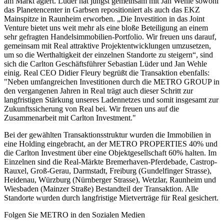
am Markt agiert. Lüder hat jüngst gemeinsam mit Jan Wehle sowohl
das Planetencenter in Garbsen repositioniert als auch das EKZ
Mainspitze in Raunheim erworben. „Die Investition in das Joint
Venture bietet uns weit mehr als eine bloße Beteiligung an einem
sehr gefragten Handelsimmobilien-Portfolio. Wir freuen uns darauf,
gemeinsam mit Real attraktive Projektentwicklungen umzusetzen,
um so die Werthaltigkeit der einzelnen Standorte zu steigern“, sind
sich die Carlton Geschäftsführer Sebastian Lüder und Jan Wehle
einig. Real CEO Didier Fleury begrüßt die Transaktion ebenfalls:
"Neben umfangreichen Investitionen durch die METRO GROUP in
den vergangenen Jahren in Real trägt auch dieser Schritt zur
langfristigen Stärkung unseres Ladennetzes und somit insgesamt zur
Zukunftssicherung von Real bei. Wir freuen uns auf die
Zusammenarbeit mit Carlton Investment."
Bei der gewählten Transaktionsstruktur wurden die Immobilien in
eine Holding eingebracht, an der
METRO PROPERTIES
40% und
die Carlton Investment über eine Objektgesellschaft 60% halten. Im
Einzelnen sind die Real-Märkte Bremerhaven-Pferdebade, Castrop-
Rauxel, Groß-Gerau, Darmstadt, Freiburg (Gundelfinger Strasse),
Heidenau, Würzburg (Nürnberger Strasse), Wetzlar, Raunheim und
Wiesbaden (Mainzer Straße) Bestandteil der Transaktion. Alle
Standorte wurden durch langfristige Mietverträge für Real gesichert.
Folgen Sie METRO in den Sozialen Medien