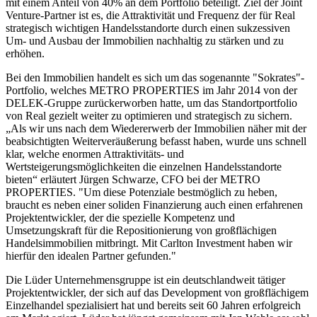
mit einem Anteil von 40% an dem Portfolio beteiligt. Ziel der Joint
Venture-Partner ist es, die Attraktivität und Frequenz der für Real
strategisch wichtigen Handelsstandorte durch einen sukzessiven
Um- und Ausbau der Immobilien nachhaltig zu stärken und zu
erhöhen.
Bei den Immobilien handelt es sich um das sogenannte "Sokrates"-
Portfolio, welches METRO PROPERTIES im Jahr 2014 von der
DELEK-Gruppe zurückerworben hatte, um das Standortportfolio
von Real gezielt weiter zu optimieren und strategisch zu sichern.
„Als wir uns nach dem Wiedererwerb der Immobilien näher mit der
beabsichtigten Weiterveräußerung befasst haben, wurde uns schnell
klar, welche enormen Attraktivitäts- und
Wertsteigerungsmöglichkeiten die einzelnen Handelsstandorte
bieten“ erläutert Jürgen Schwarze, CFO bei der METRO
PROPERTIES. "Um diese Potenziale bestmöglich zu heben,
braucht es neben einer soliden Finanzierung auch einen erfahrenen
Projektentwickler, der die spezielle Kompetenz und
Umsetzungskraft für die Repositionierung von großflächigen
Handelsimmobilien mitbringt. Mit Carlton Investment haben wir
hierfür den idealen Partner gefunden."
Die Lüder Unternehmensgruppe ist ein deutschlandweit tätiger
Projektentwickler, der sich auf das Development von großflächigem
Einzelhandel spezialisiert hat und bereits seit 60 Jahren erfolgreich